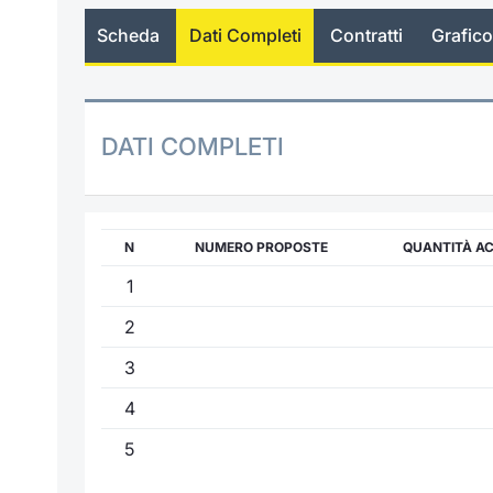
Scheda
Dati Completi
Contratti
Grafico
DATI COMPLETI
N
NUMERO PROPOSTE
QUANTITÀ A
1
2
3
4
5