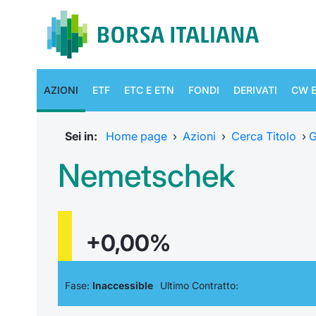
AZIONI
ETF
ETC E ETN
FONDI
DERIVATI
CW E
Sei in:
Home page
›
Azioni
›
Cerca Titolo
›
G
Nemetschek
+0,00%
Fase:
Inaccessible
Ultimo Contratto: