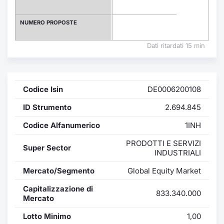
Formaz
Specific
NUMERO PROPOSTE
Statisti
Avvisi
Dati ritardati 15 min
Market
Codice Isin
DE0006200108
KID
ID Strumento
2.694.845
Codice Alfanumerico
1INH
PRODOTTI E SERVIZI
Super Sector
INDUSTRIALI
Mercato/Segmento
Global Equity Market
Capitalizzazione di
833.340.000
Mercato
Lotto Minimo
1,00