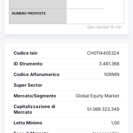
Formaz
Specific
NUMERO PROPOSTE
Statisti
Avvisi
Dati ritardati 15 min
Market
Codice Isin
CH0114405324
KID
ID Strumento
3.461.368
Codice Alfanumerico
1GRMN
Super Sector
Mercato/Segmento
Global Equity Market
Capitalizzazione di
51.068.323.349
Mercato
Lotto Minimo
1,00