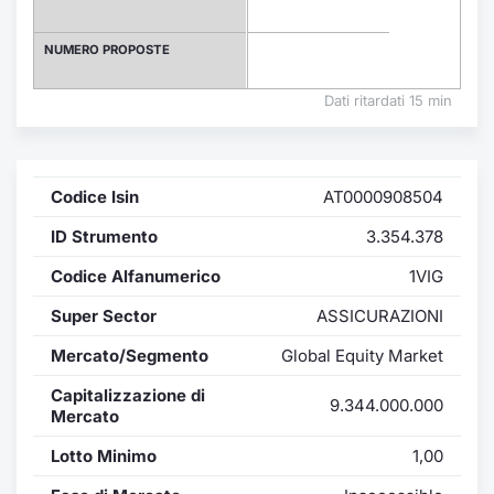
Formaz
Specific
NUMERO PROPOSTE
Statisti
Avvisi
Dati ritardati 15 min
Market
Codice Isin
AT0000908504
KID
ID Strumento
3.354.378
Codice Alfanumerico
1VIG
Super Sector
ASSICURAZIONI
Mercato/Segmento
Global Equity Market
Capitalizzazione di
9.344.000.000
Mercato
Lotto Minimo
1,00