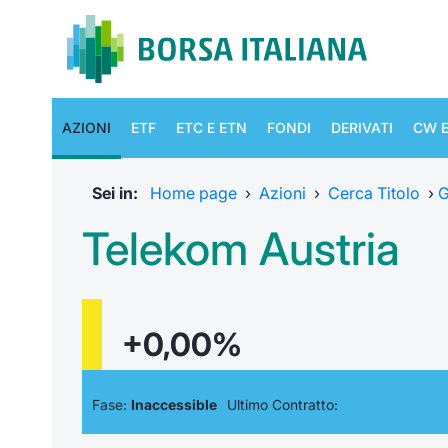
AZIONI
ETF
ETC E ETN
FONDI
DERIVATI
CW E
Sei in:
Home page
›
Azioni
›
Cerca Titolo
›
G
Telekom Austria
+0,00%
Fase:
Inaccessible
Ultimo Contratto: