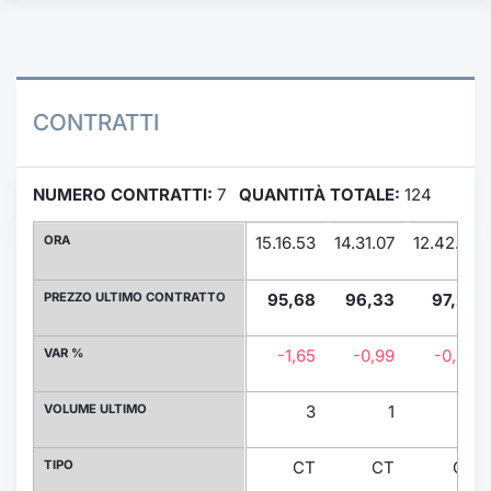
Formaz
Specific
Statisti
Avvisi
CONTRATTI
Market
NUMERO CONTRATTI:
7
QUANTITÀ TOTALE:
124
KID
ORA
15.16.53
14.31.07
12.42.31
PREZZO ULTIMO CONTRATTO
95,68
96,33
97,27
VAR %
-1,65
-0,99
-0,02
VOLUME ULTIMO
3
1
25
TIPO
CT
CT
CT