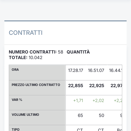
Formaz
Specific
Statisti
Avvisi
CONTRATTI
Market
NUMERO CONTRATTI:
58
QUANTITÀ
KID
TOTALE:
10.042
ORA
17.28.17
16.51.07
16.44.16
PREZZO ULTIMO CONTRATTO
22,855
22,925
22,975
VAR %
+1,71
+2,02
+2,25
VOLUME ULTIMO
65
50
90
TIPO
CT
CT
BoB