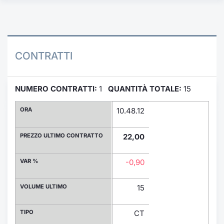
Formaz
Specific
Statisti
Avvisi
CONTRATTI
Market
NUMERO CONTRATTI:
1
QUANTITÀ TOTALE:
15
KID
ORA
10.48.12
PREZZO ULTIMO CONTRATTO
22,00
VAR %
-0,90
VOLUME ULTIMO
15
TIPO
CT