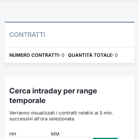
Formaz
Specific
Statisti
Avvisi
CONTRATTI
Market
NUMERO CONTRATTI:
0
QUANTITÀ TOTALE:
0
KID
Cerca intraday per range
temporale
Verranno visualizzati i contratti relativi ai 5 min.
successivi all'ora selezionata.
HH
MM