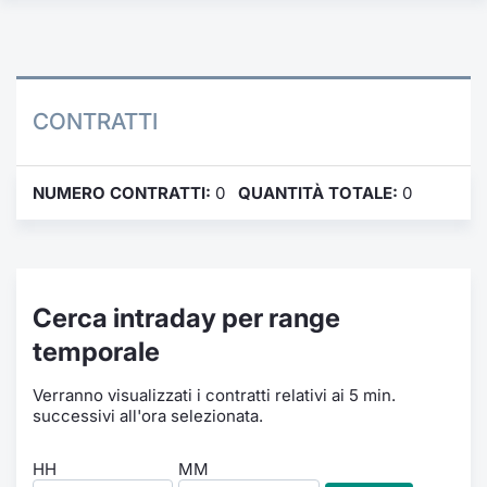
Formaz
Specific
Statisti
Avvisi
CONTRATTI
Market
NUMERO CONTRATTI:
0
QUANTITÀ TOTALE:
0
KID
Cerca intraday per range
temporale
Verranno visualizzati i contratti relativi ai 5 min.
successivi all'ora selezionata.
HH
MM