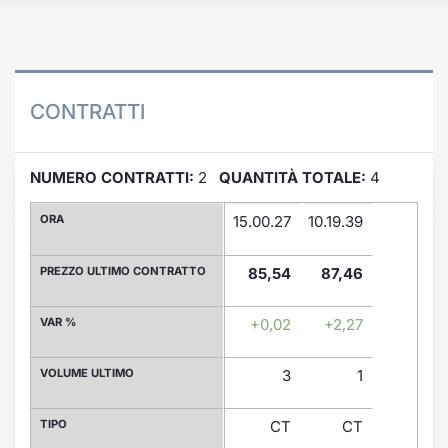
Formaz
Specific
Statisti
Avvisi
CONTRATTI
Market
NUMERO CONTRATTI:
2
QUANTITÀ TOTALE:
4
KID
ORA
15.00.27
10.19.39
PREZZO ULTIMO CONTRATTO
85,54
87,46
VAR %
+0,02
+2,27
VOLUME ULTIMO
3
1
TIPO
CT
CT