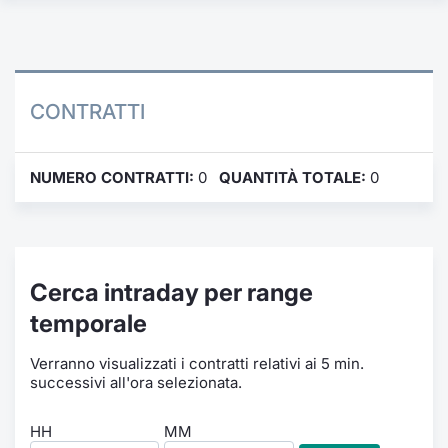
Formaz
Specific
Statisti
Avvisi
CONTRATTI
Market
NUMERO CONTRATTI:
0
QUANTITÀ TOTALE:
0
KID
Cerca intraday per range
temporale
Verranno visualizzati i contratti relativi ai 5 min.
successivi all'ora selezionata.
HH
MM