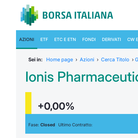
AZIONI
ETF
ETC E ETN
FONDI
DERIVATI
CW E
Sei in:
Home page
›
Azioni
›
Cerca Titolo
›
G
Ionis Pharmaceutic
+0,00%
Fase:
Closed
Ultimo Contratto: