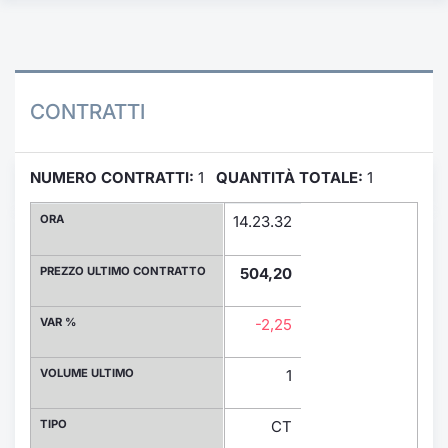
Formaz
Specific
Statisti
Avvisi
CONTRATTI
Market
NUMERO CONTRATTI:
1
QUANTITÀ TOTALE:
1
KID
ORA
14.23.32
PREZZO ULTIMO CONTRATTO
504,20
VAR %
-2,25
VOLUME ULTIMO
1
TIPO
CT