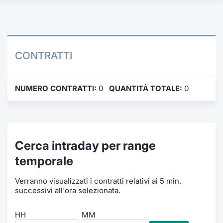
Formaz
Specific
Statisti
Avvisi
CONTRATTI
Market
NUMERO CONTRATTI:
0
QUANTITÀ TOTALE:
0
KID
Cerca intraday per range
temporale
Verranno visualizzati i contratti relativi ai 5 min.
successivi all'ora selezionata.
HH
MM