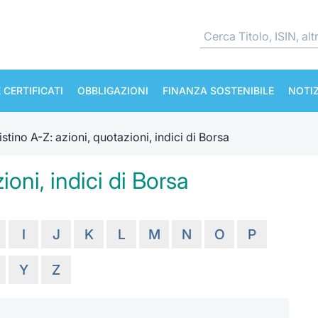
 CERTIFICATI
OBBLIGAZIONI
FINANZA SOSTENIBILE
NOTIZ
istino A-Z: azioni, quotazioni, indici di Borsa
ioni, indici di Borsa
I
J
K
L
M
N
O
P
Y
Z