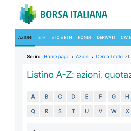
AZIONI
ETF
ETC E ETN
FONDI
DERIVATI
CW E
Sei in:
Home page
›
Azioni
›
Cerca Titolo
›
L
Listino A-Z: azioni, quotaz
A
B
C
D
E
F
G
H
Q
R
S
T
U
V
W
X