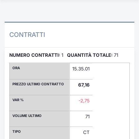
Formaz
Specific
Statisti
Avvisi
CONTRATTI
Market
NUMERO CONTRATTI:
1
QUANTITÀ TOTALE:
71
KID
ORA
15.35.01
PREZZO ULTIMO CONTRATTO
67,16
VAR %
-2,75
VOLUME ULTIMO
71
TIPO
CT