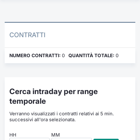
Formaz
Specific
Statisti
Avvisi
CONTRATTI
Market
NUMERO CONTRATTI:
0
QUANTITÀ TOTALE:
0
KID
Cerca intraday per range
temporale
Verranno visualizzati i contratti relativi ai 5 min.
successivi all'ora selezionata.
HH
MM