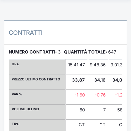
Formaz
Specific
Statisti
Avvisi
CONTRATTI
Market
NUMERO CONTRATTI:
3
QUANTITÀ TOTALE:
647
KID
ORA
15.41.47
9.48.36
9.01.36
PREZZO ULTIMO CONTRATTO
33,87
34,16
34,00
VAR %
-1,60
-0,76
-1,22
VOLUME ULTIMO
60
7
580
TIPO
CT
CT
CT