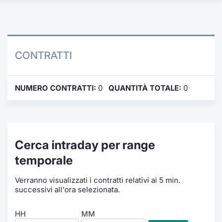
Formaz
Specific
Statisti
Avvisi
CONTRATTI
Market
NUMERO CONTRATTI:
0
QUANTITÀ TOTALE:
0
KID
Cerca intraday per range
temporale
Verranno visualizzati i contratti relativi ai 5 min.
successivi all'ora selezionata.
HH
MM