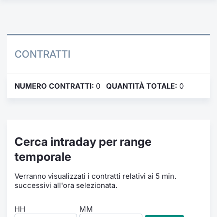
Formaz
Specific
Statisti
Avvisi
CONTRATTI
Market
NUMERO CONTRATTI:
0
QUANTITÀ TOTALE:
0
KID
Cerca intraday per range
temporale
Verranno visualizzati i contratti relativi ai 5 min.
successivi all'ora selezionata.
HH
MM