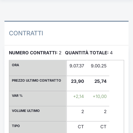
Formaz
Specific
Statisti
Avvisi
CONTRATTI
Market
NUMERO CONTRATTI:
2
QUANTITÀ TOTALE:
4
KID
ORA
9.07.37
9.00.25
PREZZO ULTIMO CONTRATTO
23,90
25,74
VAR %
+2,14
+10,00
VOLUME ULTIMO
2
2
TIPO
CT
CT