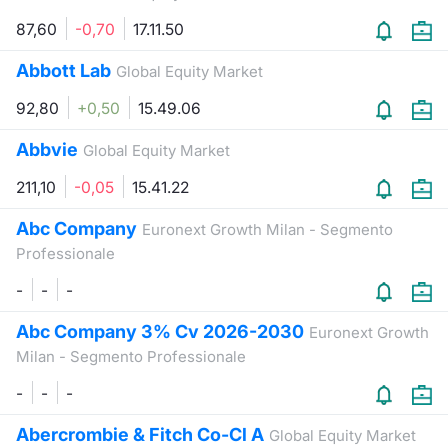
Formaz
87,60
-0,70
17.11.50
Specific
Statisti
Abbott Lab
Global Equity Market
Avvisi
92,80
+0,50
15.49.06
Market
Abbvie
Global Equity Market
KID
211,10
-0,05
15.41.22
Abc Company
Euronext Growth Milan - Segmento
Professionale
-
-
-
Abc Company 3% Cv 2026-2030
Euronext Growth
Milan - Segmento Professionale
-
-
-
Abercrombie & Fitch Co-Cl A
Global Equity Market