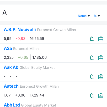
Documenti
Notizie e Formazione
Settoria
Per emit
Docume
Dividen
Emittent
KID/PRI
Notizie
Servizi 
A
Nome
%
Listed Brands
Chi siamo
Docume
Formazi
BTP Min
Formaz
Listing
Statisti
Dati di
Milan
A.B.P. Nocivelli
Euronext Growth Milan
Calendario Conferenze
Formazi
BONO Mi
Material
Analisi 
Segmen
5,95
-0,83
16.55.59
IPO e Matricole
OAT Min
Intermed
Mercato
A2a
Euronext Milan
Cambi
BUND Mi
Mifid 2
2,325
+0,65
17.35.06
BTP
Aak Ab
MiFID 2
BTP Min
Regolam
Global Equity Market
Market M
Speciali
-
-
-
Opzioni
Academ
RFQ
Aatech
Euronext Growth Milan
Opzioni 
1,07
+0,00
17.29.44
Spread 
Indicato
Abb Ltd
Global Equity Market