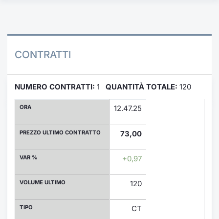
Formaz
Specific
Statisti
Avvisi
CONTRATTI
Market
NUMERO CONTRATTI:
1
QUANTITÀ TOTALE:
120
KID
ORA
12.47.25
PREZZO ULTIMO CONTRATTO
73,00
VAR %
+0,97
VOLUME ULTIMO
120
TIPO
CT