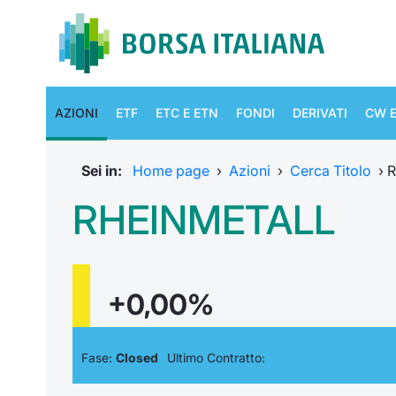
AZIONI
ETF
ETC E ETN
FONDI
DERIVATI
CW E
Sei in:
Home page
›
Azioni
›
Cerca Titolo
›
R
RHEINMETALL
+0,00%
Fase:
Closed
Ultimo Contratto: