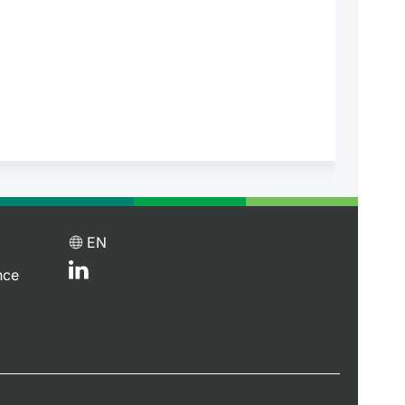
EN
nce