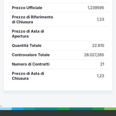
Formaz
Prezzo Ufficiale
1,239595
Specific
Statisti
Prezzo di Riferimento
1,23
Avvisi
di Chiusura
Prezzo di Asta di
Market
Apertura
Quantità Totale
22.610
KID
Controvalore Totale
28.027,265
Numero di Contratti
21
Prezzo di Asta di
1,23
Chiusura
..