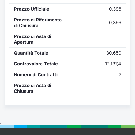
Formaz
Prezzo Ufficiale
0,396
Specific
Statisti
Prezzo di Riferimento
0,396
Avvisi
di Chiusura
Prezzo di Asta di
Market
Apertura
Quantità Totale
30.650
KID
Controvalore Totale
12.137,4
Numero di Contratti
7
Prezzo di Asta di
Chiusura
..