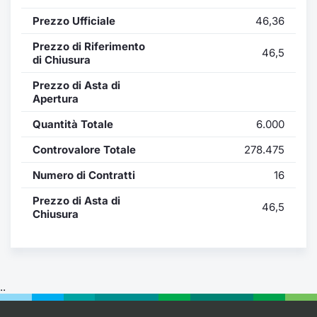
Formaz
Prezzo Ufficiale
46,36
Specific
Statisti
Prezzo di Riferimento
46,5
Avvisi
di Chiusura
Prezzo di Asta di
Market
Apertura
Quantità Totale
6.000
KID
Controvalore Totale
278.475
Numero di Contratti
16
Prezzo di Asta di
46,5
Chiusura
..