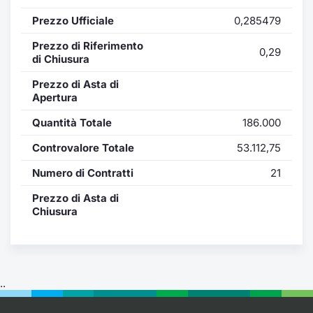
Formaz
Prezzo Ufficiale
0,285479
Specific
Statisti
Prezzo di Riferimento
0,29
Avvisi
di Chiusura
Prezzo di Asta di
Market
Apertura
Quantità Totale
186.000
KID
Controvalore Totale
53.112,75
Numero di Contratti
21
Prezzo di Asta di
Chiusura
..