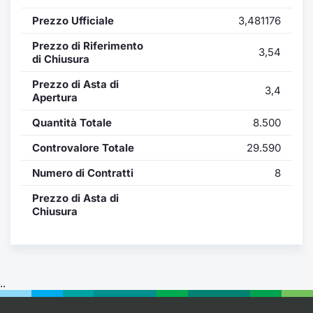
Formaz
Prezzo Ufficiale
3,481176
Specific
Statisti
Prezzo di Riferimento
3,54
Avvisi
di Chiusura
Prezzo di Asta di
3,4
Market
Apertura
Quantità Totale
8.500
KID
Controvalore Totale
29.590
Numero di Contratti
8
Prezzo di Asta di
Chiusura
..