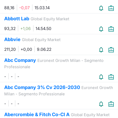
Formaz
88,16
-0,07
15.03.14
Specific
Statisti
Abbott Lab
Global Equity Market
Avvisi
93,32
+1,06
14.54.50
Market
Abbvie
Global Equity Market
KID
211,20
+0,00
9.06.22
Abc Company
Euronext Growth Milan - Segmento
Professionale
-
-
-
Abc Company 3% Cv 2026-2030
Euronext Growth
Milan - Segmento Professionale
-
-
-
Abercrombie & Fitch Co-Cl A
Global Equity Market