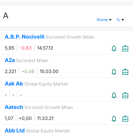
Documenti
Notizie e Formazione
Settoria
Per emit
Docume
Dividen
Emittent
KID/PRI
Notizie
Servizi 
A
Nome
%
Listed Brands
Chi siamo
Docume
Formazi
BTP Min
Formaz
Listing
Statisti
Dati di
Milan
A.B.P. Nocivelli
Euronext Growth Milan
Calendario Conferenze
Formazi
BONO Mi
Material
Analisi 
Segmen
5,95
-0,83
14.57.13
IPO e Matricole
OAT Min
Intermed
Mercato
A2a
Euronext Milan
Cambi
BUND Mi
Mifid 2
2,321
+0,48
15.03.00
BTP
Aak Ab
MiFID 2
BTP Min
Regolam
Global Equity Market
Market M
Speciali
-
-
-
Opzioni
Academ
RFQ
Aatech
Euronext Growth Milan
Opzioni 
1,07
+0,00
11.33.21
Spread 
Indicato
Abb Ltd
Global Equity Market