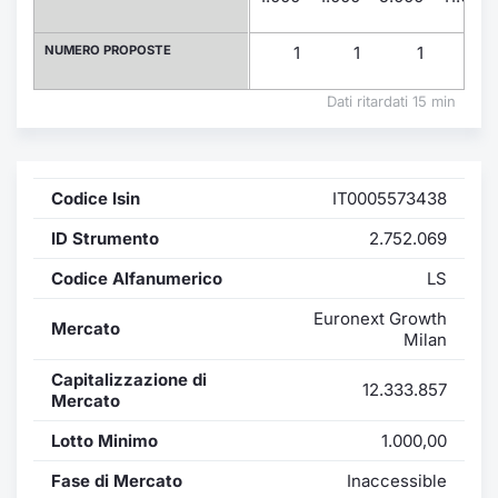
Formaz
Specific
NUMERO PROPOSTE
1
1
1
1
Statisti
Avvisi
Dati ritardati 15 min
Market
Codice Isin
IT0005573438
KID
ID Strumento
2.752.069
Codice Alfanumerico
LS
Euronext Growth
Mercato
Milan
Capitalizzazione di
12.333.857
Mercato
Lotto Minimo
1.000,00
Fase di Mercato
Inaccessible