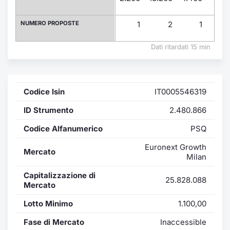
Formaz
Specific
NUMERO PROPOSTE
1
2
1
Statisti
Avvisi
Dati ritardati 15 min
Market
Codice Isin
IT0005546319
KID
ID Strumento
2.480.866
Codice Alfanumerico
PSQ
Euronext Growth
Mercato
Milan
Capitalizzazione di
25.828.088
Mercato
Lotto Minimo
1.100,00
Fase di Mercato
Inaccessible