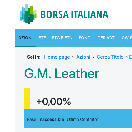
AZIONI
ETF
ETC E ETN
FONDI
DERIVATI
CW E
Sei in:
Home page
›
Azioni
›
Cerca Titolo
›
E
G.M. Leather
+0,00%
Fase:
Inaccessible
Ultimo Contratto: