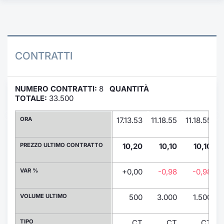
Formaz
Specific
Statisti
Avvisi
CONTRATTI
Market
NUMERO CONTRATTI:
8
QUANTITÀ
KID
TOTALE:
33.500
ORA
17.13.53
11.18.55
11.18.55
1
PREZZO ULTIMO CONTRATTO
10,20
10,10
10,10
VAR %
+0,00
-0,98
-0,98
VOLUME ULTIMO
500
3.000
1.500
TIPO
CT
CT
CT