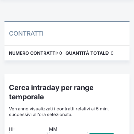
Formaz
Specific
Statisti
Avvisi
CONTRATTI
Market
NUMERO CONTRATTI:
0
QUANTITÀ TOTALE:
0
KID
Cerca intraday per range
temporale
Verranno visualizzati i contratti relativi ai 5 min.
successivi all'ora selezionata.
HH
MM