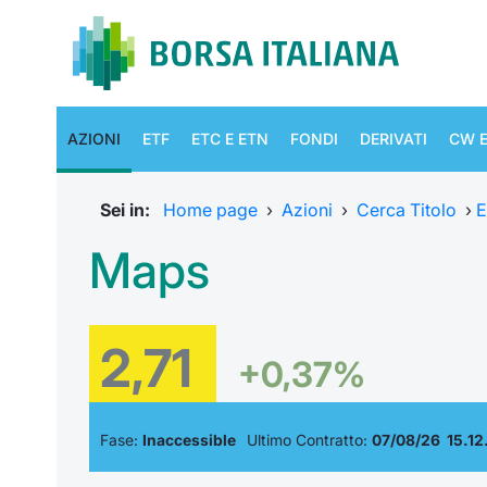
AZIONI
ETF
ETC E ETN
FONDI
DERIVATI
CW E
Sei in:
Home page
›
Azioni
›
Cerca Titolo
›
E
Maps
2,71
+0,37%
Fase:
Inaccessible
Ultimo Contratto:
07/08/26 15.12