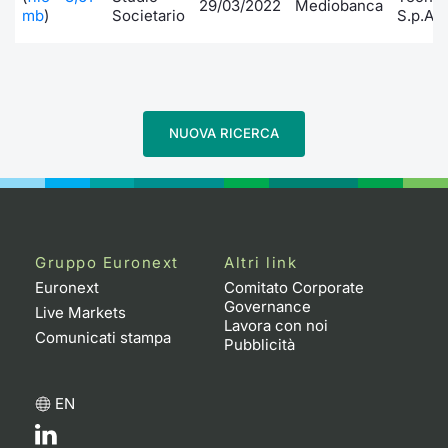
29/03/2022
Mediobanca
Formaz
mb
)
Societario
S.p.A.
Specific
Statisti
Avvisi
Market
NUOVA RICERCA
KID
Gruppo Euronext
Altri link
Euronext
Comitato Corporate
Governance
Live Markets
Lavora con noi
Comunicati stampa
Pubblicità
EN