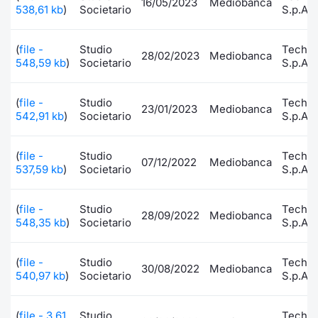
16/05/2023
Mediobanca
538,61 kb
)
Societario
S.p.A.
Documenti
Notizie e Formazione
Settoria
Per emit
Docume
Dividen
Emittent
KID/PRI
Notizie
Servizi 
(
file -
Studio
Techn
28/02/2023
Mediobanca
Listed Brands
Chi siamo
Docume
Formazi
BTP Min
Formaz
Listing
Statisti
Dati di
548,59 kb
)
Societario
S.p.A.
Milan
Calendario Conferenze
Formazi
BONO Mi
Material
Analisi 
Segmen
(
file -
Studio
Techn
23/01/2023
Mediobanca
542,91 kb
)
Societario
S.p.A.
IPO e Matricole
OAT Min
Intermed
Mercato
(
file -
Studio
Techn
07/12/2022
Mediobanca
Cambi
BUND Mi
Mifid 2
537,59 kb
)
Societario
S.p.A.
BTP
MiFID 2
BTP Min
Regolam
Market M
(
file -
Studio
Techn
28/09/2022
Mediobanca
548,35 kb
)
Societario
S.p.A.
Speciali
Opzioni
Academ
RFQ
(
file -
Studio
Techn
30/08/2022
Mediobanca
Opzioni 
540,97 kb
)
Societario
S.p.A.
Spread 
Indicato
(
file - 3,61
Studio
Techn