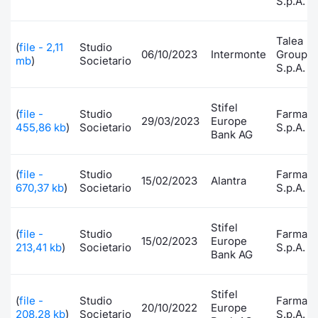
S.p.A.
Talea
(
file - 2,11
Studio
06/10/2023
Intermonte
Group
mb
)
Societario
S.p.A.
Stifel
(
file -
Studio
FarmaÃ
29/03/2023
Europe
455,86 kb
)
Societario
S.p.A.
Bank AG
(
file -
Studio
FarmaÃ
15/02/2023
Alantra
670,37 kb
)
Societario
S.p.A.
Stifel
(
file -
Studio
FarmaÃ
15/02/2023
Europe
213,41 kb
)
Societario
S.p.A.
Bank AG
Stifel
(
file -
Studio
FarmaÃ
20/10/2022
Europe
208,28 kb
)
Societario
S.p.A.