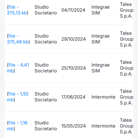
Talea
(
file -
Studio
Integrae
Documenti
Notizie e Formazione
Settoria
Per emit
Docume
Dividen
Emittent
KID/PRI
Notizie
Servizi 
04/11/2024
Group
375,13 kb
)
Societario
SIM
S.p.A.
Listed Brands
Chi siamo
Docume
Formazi
BTP Min
Formaz
Listing
Statisti
Dati di
Milan
Talea
(
file -
Studio
Integrae
29/10/2024
Group
Calendario Conferenze
Formazi
BONO Mi
Material
Analisi 
375,46 kb
)
Societario
SIM
Segmen
S.p.A.
IPO e Matricole
OAT Min
Intermed
Mercato
Talea
(
file - 4,41
Studio
Integrae
25/10/2024
Group
mb
)
Societario
SIM
Cambi
BUND Mi
Mifid 2
S.p.A.
BTP
MiFID 2
BTP Min
Regolam
Market M
Talea
(
file - 1,92
Studio
17/06/2024
Intermonte
Group
Speciali
mb
)
Societario
Opzioni
Academ
S.p.A.
RFQ
Opzioni 
Talea
(
file - 1,16
Studio
Spread 
15/05/2024
Intermonte
Group
mb
)
Societario
S.p.A.
Indicato