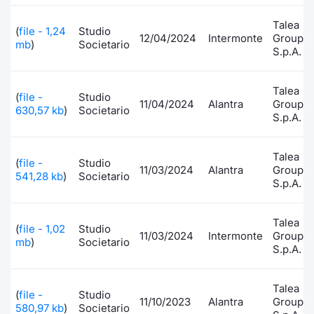
Formaz
Specific
Talea
(
file - 1,24
Studio
12/04/2024
Intermonte
Group
Statisti
mb
)
Societario
S.p.A.
Avvisi
Talea
Market
(
file -
Studio
11/04/2024
Alantra
Group
630,57 kb
)
Societario
S.p.A.
KID
Talea
(
file -
Studio
11/03/2024
Alantra
Group
541,28 kb
)
Societario
S.p.A.
Talea
(
file - 1,02
Studio
11/03/2024
Intermonte
Group
mb
)
Societario
S.p.A.
Talea
(
file -
Studio
11/10/2023
Alantra
Group
580,97 kb
)
Societario