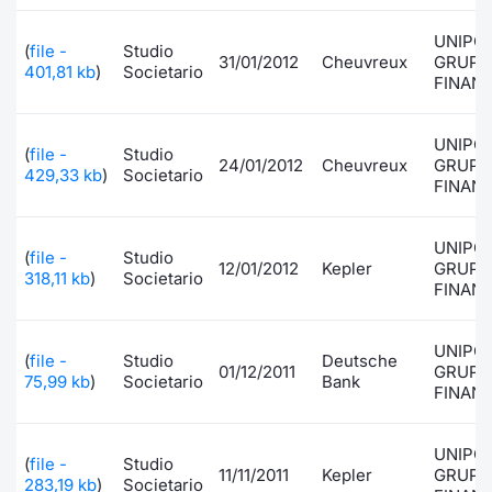
Formaz
Specific
UNIPO
(
file -
Studio
31/01/2012
Cheuvreux
Statisti
GRUPP
401,81 kb
)
Societario
FINANZ
Avvisi
UNIPO
Market
(
file -
Studio
24/01/2012
Cheuvreux
GRUPP
429,33 kb
)
Societario
FINANZ
KID
UNIPO
(
file -
Studio
12/01/2012
Kepler
GRUPP
318,11 kb
)
Societario
FINANZ
UNIPO
(
file -
Studio
Deutsche
01/12/2011
GRUPP
75,99 kb
)
Societario
Bank
FINANZ
UNIPO
(
file -
Studio
11/11/2011
Kepler
GRUPP
283,19 kb
)
Societario