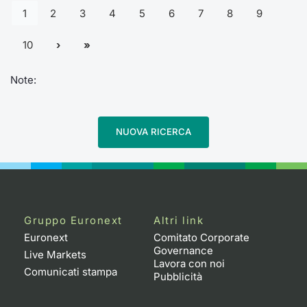
1
2
3
4
5
6
7
8
9
10
Note:
NUOVA RICERCA
Gruppo Euronext
Altri link
Euronext
Comitato Corporate
Governance
Live Markets
Lavora con noi
Comunicati stampa
Pubblicità