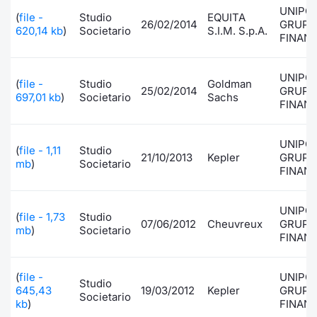
UNIPO
(
file -
Studio
EQUITA
Documenti
Notizie e Formazione
Settoria
Per emit
Docume
Dividen
Emittent
KID/PRI
Notizie
Servizi 
26/02/2014
GRUPP
620,14 kb
)
Societario
S.I.M. S.p.A.
FINANZ
Listed Brands
Chi siamo
Docume
Formazi
BTP Min
Formaz
Listing
Statisti
Dati di
Milan
UNIPO
(
file -
Studio
Goldman
25/02/2014
GRUPP
Calendario Conferenze
Formazi
BONO Mi
Material
Analisi 
697,01 kb
)
Societario
Sachs
Segmen
FINANZ
IPO e Matricole
OAT Min
Intermed
Mercato
UNIPO
(
file - 1,11
Studio
21/10/2013
Kepler
GRUPP
Cambi
BUND Mi
Mifid 2
mb
)
Societario
FINANZ
BTP
MiFID 2
BTP Min
Regolam
Market M
UNIPO
(
file - 1,73
Studio
Speciali
07/06/2012
Cheuvreux
GRUPP
mb
)
Societario
Opzioni
Academ
FINANZ
RFQ
Opzioni 
(
file -
UNIPO
Studio
Spread 
645,43
19/03/2012
Kepler
GRUPP
Societario
kb
)
FINANZ
Indicato