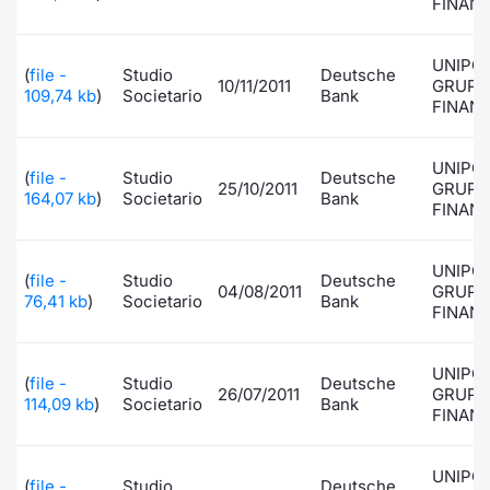
FINANZ
UNIPO
(
file -
Studio
Deutsche
10/11/2011
GRUPP
109,74 kb
)
Societario
Bank
FINANZ
UNIPO
(
file -
Studio
Deutsche
25/10/2011
GRUPP
164,07 kb
)
Societario
Bank
FINANZ
UNIPO
(
file -
Studio
Deutsche
04/08/2011
GRUPP
76,41 kb
)
Societario
Bank
FINANZ
UNIPO
(
file -
Studio
Deutsche
26/07/2011
GRUPP
114,09 kb
)
Societario
Bank
FINANZ
UNIPO
(
file -
Studio
Deutsche