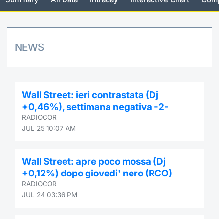
Risers and fallers
News
Docume
Docume
Dividen
Mifid 2
KID/PRI
Material
Market 
New Issues
About Us
Educati
Educati
BTP Min
SeDeX I
Euronex
Analysis
NEWS
Sponso
Rates
BONO Mi
Intermed
ESG Se
Documents
OAT Min
Mifid 2
Wall Street: ieri contrastata (Dj
Fixed I
+0,46%), settimana negativa -2-
Listed Italian Brands
BUND Mi
Rules
RADIOCOR
Market 
JUL 25 10:07 AM
and Spec
MiFID 2
BTP MI
Academ
RFQ
Wall Street: apre poco mossa (Dj
FTSE MI
+0,12%) dopo giovedi' nero (RCO)
Europea
RADIOCOR
Stock O
JUL 24 03:36 PM
Market S
Options 