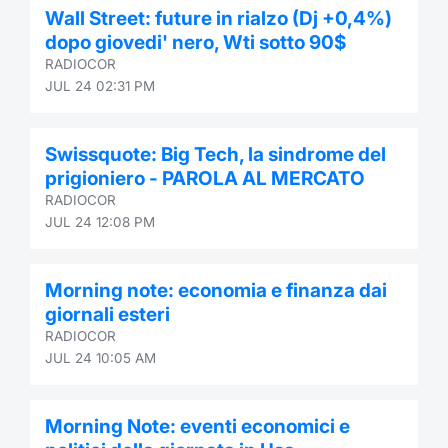
Wall Street: future in rialzo (Dj +0,4%)
Contract
dopo giovedi' nero, Wti sotto 90$
RADIOCOR
Notices
JUL 24 02:31 PM
Market 
Swissquote: Big Tech, la sindrome del
prigioniero - PAROLA AL MERCATO
Key Inf
RADIOCOR
JUL 24 12:08 PM
Morning note: economia e finanza dai
giornali esteri
RADIOCOR
JUL 24 10:05 AM
Morning Note: eventi economici e