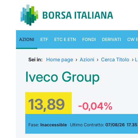
AZIONI
ETF
ETC E ETN
FONDI
DERIVATI
CW E
Sei in:
Home page
›
Azioni
›
Cerca Titolo
›
L
Iveco Group
13,89
-0,04%
Fase:
Inaccessible
Ultimo Contratto:
07/08/26 17.35