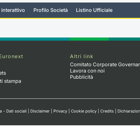
 interattivo
Profilo Società
Listino Ufficiale
Euronext
Altri link
Comitato Corporate Governa
Lavora con noi
ets
Pubblicità
ti stampa
 - Dati sociali
|
Disclaimer
|
Privacy
|
Cookie policy
|
Credits
|
Dichiarazion