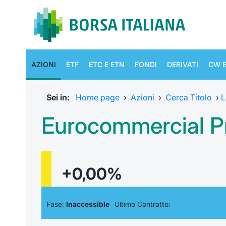
AZIONI
ETF
ETC E ETN
FONDI
DERIVATI
CW E
Sei in:
Home page
›
Azioni
›
Cerca Titolo
›
L
Eurocommercial P
+0,00%
Fase:
Inaccessible
Ultimo Contratto: