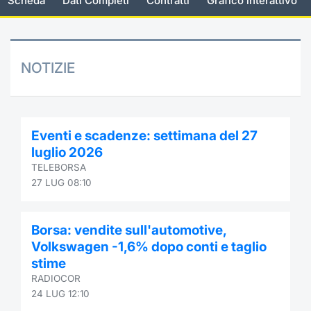
Scheda
Dati Completi
Contratti
Grafico interattivo
Documenti
Notizie e Formazione
Settoria
Per emit
Docume
Dividen
Emittent
KID/PRI
Notizie
Servizi 
Listed Brands
Chi siamo
Docume
Formazi
BTP Min
Formaz
Listing
Statisti
Dati di
NOTIZIE
Milan
Calendario Conferenze
Formazi
BONO Mi
Material
Analisi 
Segmen
IPO e Matricole
OAT Min
Intermed
Mercato
Eventi e scadenze: settimana del 27
luglio 2026
Cambi
BUND Mi
Mifid 2
TELEBORSA
BTP
27 LUG 08:10
MiFID 2
BTP Min
Regolam
Market M
Speciali
Borsa: vendite sull'automotive,
Opzioni
Academ
Volkswagen -1,6% dopo conti e taglio
RFQ
stime
Opzioni 
RADIOCOR
Spread 
24 LUG 12:10
Indicato