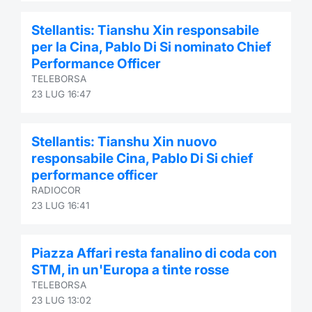
Formaz
Specific
Stellantis: Tianshu Xin responsabile
Statisti
per la Cina, Pablo Di Si nominato Chief
Avvisi
Performance Officer
TELEBORSA
Market
23 LUG 16:47
KID
Stellantis: Tianshu Xin nuovo
responsabile Cina, Pablo Di Si chief
performance officer
RADIOCOR
23 LUG 16:41
Piazza Affari resta fanalino di coda con
STM, in un'Europa a tinte rosse
TELEBORSA
23 LUG 13:02