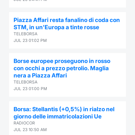
Contract
Piazza Affari resta fanalino di coda con
Notices
STM, in un'Europa a tinte rosse
TELEBORSA
Market 
JUL 23 01:02 PM
Key Inf
Borse europee proseguono in rosso
con occhi a prezzo petrolio. Maglia
nera a Piazza Affari
TELEBORSA
JUL 23 01:00 PM
Borsa: Stellantis (+0,5%) in rialzo nel
giorno delle immatricolazioni Ue
RADIOCOR
JUL 23 10:50 AM