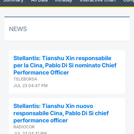
Risers and fallers
News
Docume
Docume
Dividen
Mifid 2
KID/PRI
Material
Market 
New Issues
About Us
Educati
Educati
BTP Min
SeDeX I
Euronex
Analysis
NEWS
Sponso
Rates
BONO Mi
Intermed
ESG Se
Documents
OAT Min
Mifid 2
Stellantis: Tianshu Xin responsabile
Fixed I
per la Cina, Pablo Di Si nominato Chief
Listed Italian Brands
BUND Mi
Rules
Performance Officer
Market 
TELEBORSA
and Spec
MiFID 2
BTP MI
Academ
JUL 23 04:47 PM
RFQ
FTSE MI
Stellantis: Tianshu Xin nuovo
Europea
responsabile Cina, Pablo Di Si chief
Stock O
performance officer
Market S
RADIOCOR
Options 
JUL 23 04:41 PM