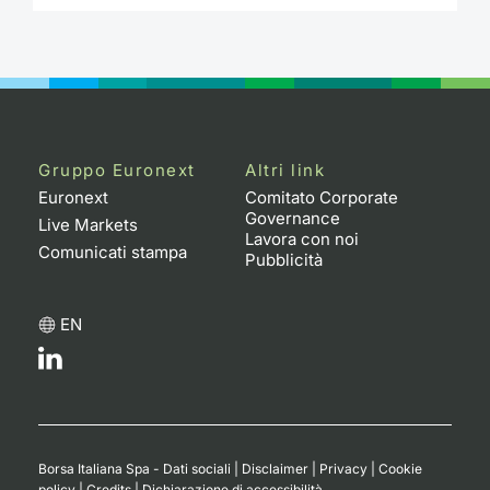
Gruppo Euronext
Altri link
Euronext
Comitato Corporate
Governance
Live Markets
Lavora con noi
Comunicati stampa
Pubblicità
EN
Borsa Italiana Spa - Dati sociali
|
Disclaimer
|
Privacy
|
Cookie
policy
|
Credits
|
Dichiarazione di accessibilità