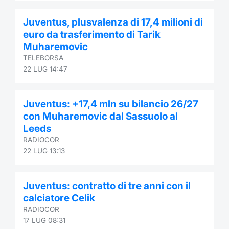
Formaz
Specific
Juventus, plusvalenza di 17,4 milioni di
Statisti
euro da trasferimento di Tarik
Avvisi
Muharemovic
TELEBORSA
Market
22 LUG 14:47
KID
Juventus: +17,4 mln su bilancio 26/27
con Muharemovic dal Sassuolo al
Leeds
RADIOCOR
22 LUG 13:13
Juventus: contratto di tre anni con il
calciatore Celik
RADIOCOR
17 LUG 08:31