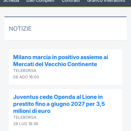
Scheda
Dati Completi
Contratti
Grafico interattivo
Documenti
Notizie e Formazione
Settoria
Per emit
Docume
Dividen
Emittent
KID/PRI
Notizie
Servizi 
Listed Brands
Chi siamo
Docume
Formazi
BTP Min
Formaz
Listing
Statisti
Dati di
NOTIZIE
Milan
Calendario Conferenze
Formazi
BONO Mi
Material
Analisi 
Segmen
IPO e Matricole
OAT Min
Intermed
Mercato
Milano marcia in positivo assieme ai
Mercati del Vecchio Continente
Cambi
BUND Mi
Mifid 2
TELEBORSA
BTP
06 AGO 16:00
MiFID 2
BTP Min
Regolam
Market M
Speciali
Juventus cede Openda al Lione in
Opzioni
Academ
prestito fino a giugno 2027 per 3,5
RFQ
milioni di euro
Opzioni 
TELEBORSA
Spread 
28 LUG 18:36
Indicato