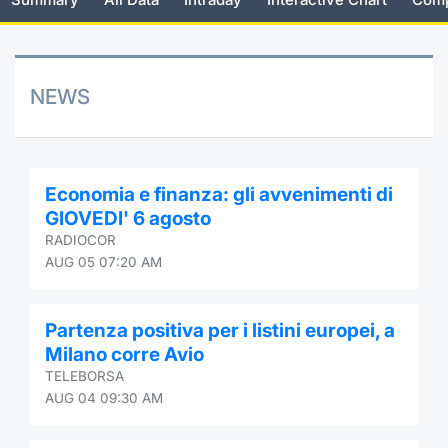
Risers and fallers
News
Docume
Docume
Dividen
Mifid 2
KID/PRI
Material
Market 
New Issues
About Us
Educati
Educati
BTP Min
SeDeX I
Euronex
Analysis
NEWS
Sponso
Rates
BONO Mi
Intermed
ESG Se
Documents
OAT Min
Mifid 2
Economia e finanza: gli avvenimenti di
Fixed I
GIOVEDI' 6 agosto
Listed Italian Brands
BUND Mi
Rules
RADIOCOR
Market 
AUG 05 07:20 AM
and Spec
MiFID 2
BTP MI
Academ
RFQ
Partenza positiva per i listini europei, a
FTSE MI
Milano corre Avio
Europea
TELEBORSA
Stock O
AUG 04 09:30 AM
Market S
Options 