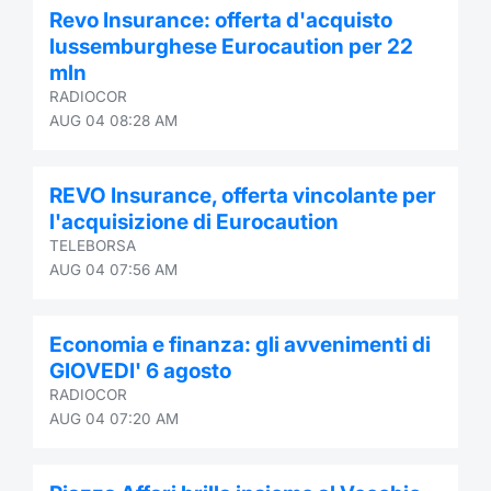
Revo Insurance: offerta d'acquisto
Contract
lussemburghese Eurocaution per 22
mln
Notices
RADIOCOR
AUG 04 08:28 AM
Market 
REVO Insurance, offerta vincolante per
Key Inf
l'acquisizione di Eurocaution
TELEBORSA
AUG 04 07:56 AM
Economia e finanza: gli avvenimenti di
GIOVEDI' 6 agosto
RADIOCOR
AUG 04 07:20 AM