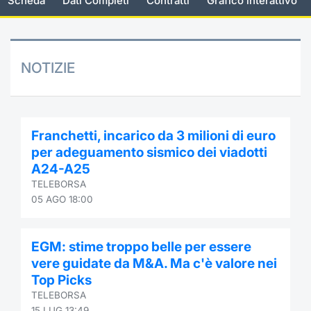
Scheda
Dati Completi
Contratti
Grafico interattivo
Documenti
Notizie e Formazione
Settoria
Per emit
Docume
Dividen
Emittent
KID/PRI
Notizie
Servizi 
Listed Brands
Chi siamo
Docume
Formazi
BTP Min
Formaz
Listing
Statisti
Dati di
NOTIZIE
Milan
Calendario Conferenze
Formazi
BONO Mi
Material
Analisi 
Segmen
IPO e Matricole
OAT Min
Intermed
Mercato
Franchetti, incarico da 3 milioni di euro
per adeguamento sismico dei viadotti
Cambi
BUND Mi
Mifid 2
A24-A25
BTP
TELEBORSA
MiFID 2
BTP Min
Regolam
05 AGO 18:00
Market M
Speciali
Opzioni
Academ
EGM: stime troppo belle per essere
RFQ
vere guidate da M&A. Ma c'è valore nei
Opzioni 
Top Picks
Spread 
TELEBORSA
Indicato
15 LUG 13:49