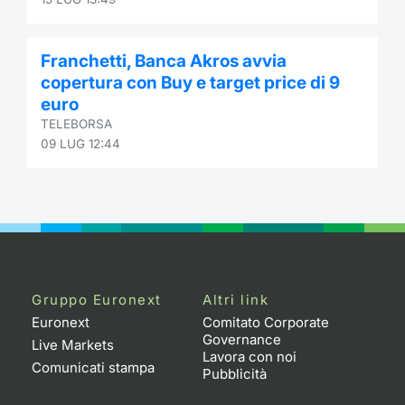
Formaz
Specific
Statisti
Franchetti, Banca Akros avvia
Avvisi
copertura con Buy e target price di 9
euro
Market
TELEBORSA
09 LUG 12:44
KID
Gruppo Euronext
Altri link
Euronext
Comitato Corporate
Governance
Live Markets
Lavora con noi
Comunicati stampa
Pubblicità