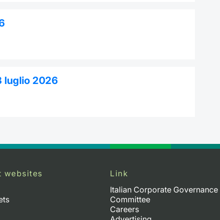
26
3 luglio 2026
t websites
Link
Italian Corporate Governance
ets
Committee
Careers
Advertising