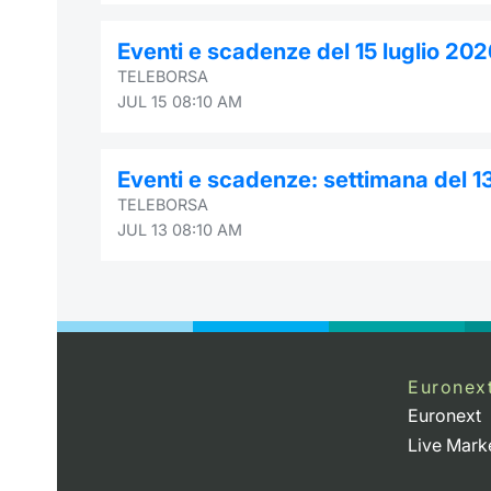
Eventi e scadenze del 15 luglio 20
TELEBORSA
JUL 15 08:10 AM
Eventi e scadenze: settimana del 1
TELEBORSA
JUL 13 08:10 AM
Euronex
Euronext
Live Mark