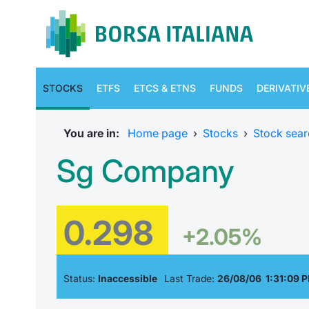
STOCKS
ETFS
ETCS & ETNS
FUNDS
DERIVATIV
You are in:
Home page
›
Stocks
›
Stock sear
Sg Company
0.298
+2.05%
Status:
Inaccessible
Last Trade:
26/08/06 1:31:09 