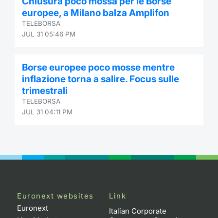
Chiusura poco mossa per le Borse
europee, a Milano balza Amplifon
TELEBORSA
JUL 31 05:46 PM
Borse europee poco mosse mentre
inflazione torna a salire. Focus sulle
trimestrali
TELEBORSA
JUL 31 04:11 PM
Euronext websites
Link
Euronext
Italian Corporate