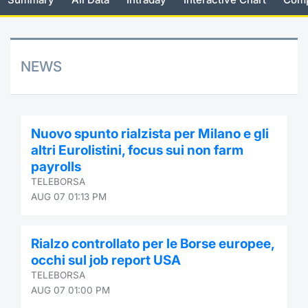
Risers and fallers
News
Docume
Docume
Dividen
Mifid 2
KID/PRI
Material
Market 
New Issues
About Us
Educati
Educati
BTP Min
SeDeX I
Euronex
Analysis
NEWS
Sponso
Rates
BONO Mi
Intermed
ESG Se
Documents
OAT Min
Mifid 2
Nuovo spunto rialzista per Milano e gli
Fixed I
altri Eurolistini, focus sui non farm
Listed Italian Brands
BUND Mi
Rules
payrolls
Market 
TELEBORSA
and Spec
MiFID 2
BTP MI
Academ
AUG 07 01:13 PM
RFQ
FTSE MI
Rialzo controllato per le Borse europee,
Europea
occhi sul job report USA
Stock O
TELEBORSA
Market S
AUG 07 01:00 PM
Options 